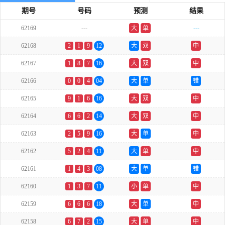
期号
号码
预测
结果
62169
---
大
单
---
62168
2
1
9
12
大
双
中
62167
1
8
7
16
大
双
中
62166
0
0
4
04
大
单
错
62165
9
1
6
16
大
双
中
62164
6
6
2
14
大
双
中
62163
2
5
9
16
大
单
中
62162
5
2
4
11
大
单
中
62161
1
4
3
08
大
单
错
62160
1
3
7
11
小
单
中
62159
6
6
6
18
大
单
中
62158
6
7
2
15
大
单
中