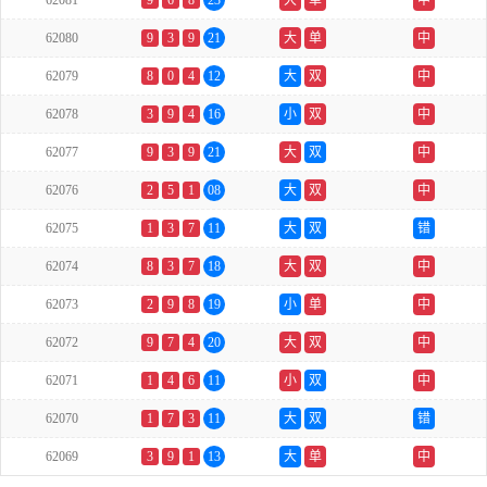
62081
9
6
8
23
大
单
中
62080
9
3
9
21
大
单
中
62079
8
0
4
12
大
双
中
62078
3
9
4
16
小
双
中
62077
9
3
9
21
大
双
中
62076
2
5
1
08
大
双
中
62075
1
3
7
11
大
双
错
62074
8
3
7
18
大
双
中
62073
2
9
8
19
小
单
中
62072
9
7
4
20
大
双
中
62071
1
4
6
11
小
双
中
62070
1
7
3
11
大
双
错
62069
3
9
1
13
大
单
中