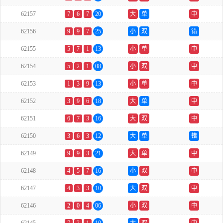
62157
7
6
7
20
大
单
中
62156
9
9
7
25
小
双
错
62155
5
7
1
13
小
单
中
62154
5
2
1
08
小
双
中
62153
1
3
9
13
小
单
中
62152
3
9
6
18
大
单
中
62151
6
7
3
16
大
双
中
62150
3
6
3
12
大
单
错
62149
9
9
3
21
大
单
中
62148
4
5
7
16
小
双
中
62147
4
3
3
10
大
双
中
62146
2
0
4
06
小
双
中