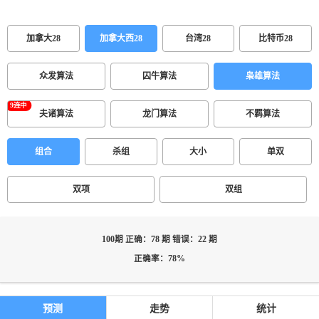
加拿大28
加拿大西28
台湾28
比特币28
众发算法
囚牛算法
枭雄算法
夫诸算法
龙门算法
不羁算法
组合
杀组
大小
单双
双项
双组
100期 正确：78 期 错误：22 期
正确率：78%
预测
走势
统计