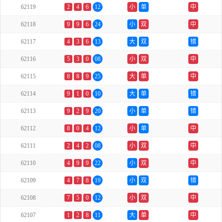
62119
2
4
6
12
小
单
中
62118
9
9
6
24
小
双
中
62117
4
3
6
13
大
双
错
62116
5
3
0
08
小
双
中
62115
8
8
9
25
大
单
中
62114
9
1
0
10
大
单
错
62113
9
2
9
20
小
单
错
62112
8
0
4
12
小
单
中
62111
2
4
2
08
小
双
中
62110
4
9
9
22
小
双
中
62109
4
7
8
19
小
双
错
62108
7
5
0
12
小
双
中
62107
1
2
8
11
大
单
中