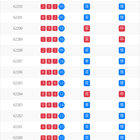
62292
2
0
1
03
双
错
62291
0
3
2
05
双
错
62290
0
9
9
18
双
中
62289
1
3
6
10
双
中
62288
2
2
5
09
双
错
62287
9
8
7
24
单
错
62286
0
5
0
05
双
错
62285
3
4
6
13
双
错
62284
8
0
4
12
双
中
62283
0
9
5
14
单
错
62282
5
8
0
13
双
错
62281
4
0
9
13
双
错
62280
9
0
6
15
双
错