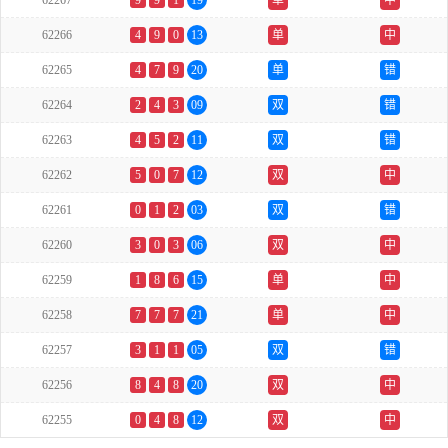
62267
9
9
1
19
单
中
62266
4
9
0
13
单
中
62265
4
7
9
20
单
错
62264
2
4
3
09
双
错
62263
4
5
2
11
双
错
62262
5
0
7
12
双
中
62261
0
1
2
03
双
错
62260
3
0
3
06
双
中
62259
1
8
6
15
单
中
62258
7
7
7
21
单
中
62257
3
1
1
05
双
错
62256
8
4
8
20
双
中
62255
0
4
8
12
双
中