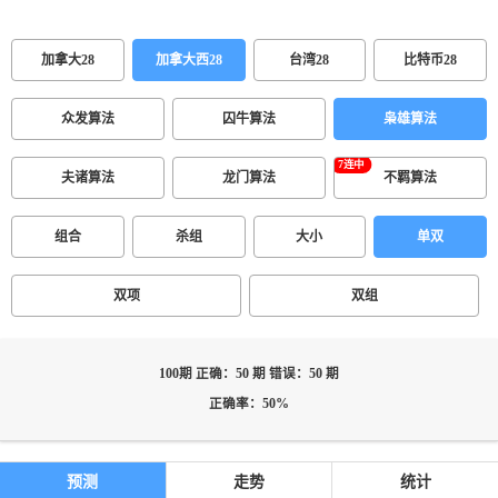
加拿大28
加拿大西28
台湾28
比特币28
众发算法
囚牛算法
枭雄算法
夫诸算法
龙门算法
不羁算法
组合
杀组
大小
单双
双项
双组
100期 正确：50 期 错误：50 期
正确率：50%
预测
走势
统计