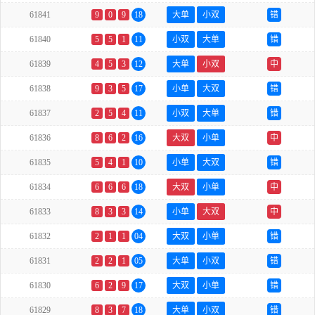
61841
9
0
9
18
大单
小双
错
61840
5
5
1
11
小双
大单
错
61839
4
5
3
12
大单
小双
中
61838
9
3
5
17
小单
大双
错
61837
2
5
4
11
小双
大单
错
61836
8
6
2
16
大双
小单
中
61835
5
4
1
10
小单
大双
错
61834
6
6
6
18
大双
小单
中
61833
8
3
3
14
小单
大双
中
61832
2
1
1
04
大双
小单
错
61831
2
2
1
05
大单
小双
错
61830
6
2
9
17
大双
小单
错
61829
8
3
7
18
大单
小双
错