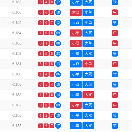
61867
0
4
8
12
小单
大双
错
61866
7
8
3
18
大双
小单
中
61865
5
0
7
12
大双
小单
错
61864
1
0
8
09
小单
大双
中
61863
5
1
2
08
小双
大单
中
61862
8
9
6
23
小单
大双
错
61861
5
0
8
13
大双
小单
中
61860
1
4
1
06
小单
大双
错
61859
7
5
4
16
小双
大单
错
61858
1
7
6
14
小单
大双
中
61857
0
8
1
09
小单
大双
中
61856
1
2
7
10
小单
大双
错
61855
4
6
7
17
小单
大双
错