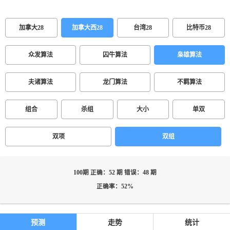
加拿大28
加拿大西28
台湾28
比特币28
众发算法
囚牛算法
枭雄算法
夫诸算法
龙门算法
不羁算法
组合
杀组
大小
单双
双项
双组
100期 正确：52 期 错误：48 期
正确率：52%
预测
走势
统计