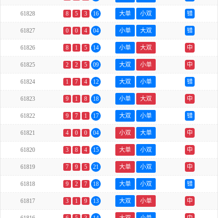
61828
8
5
3
16
大单
小双
错
61827
0
0
4
04
小单
大双
错
61826
8
1
5
14
小单
大双
中
61825
2
2
5
09
大双
小单
中
61824
1
7
4
12
大双
小单
错
61823
9
1
8
18
小单
大双
中
61822
9
7
1
17
大双
小单
错
61821
4
0
0
04
小双
大单
中
61820
3
8
4
15
大单
小双
中
61819
7
9
5
21
大单
小双
中
61818
9
2
7
18
大单
小双
错
61817
3
1
9
13
大双
小单
中