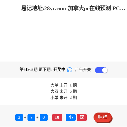
易记地址:28yc.com-加拿大pc在线预测-PC历史结果查询-飞飞28预测专业幸运28预测
第
61903
期 距下期:
开奖中
广告开关：
大单
未开:
1
期
大双
未开:
5
期
小单
未开:
2
期
3
7
0
10
小
双
咪牌
+
+
=
-