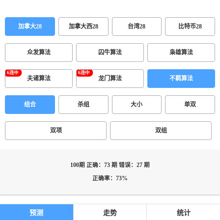
加拿大28
加拿大西28
台湾28
比特币28
众发算法
囚牛算法
枭雄算法
夫诸算法
龙门算法
不羁算法
组合
杀组
大小
单双
双项
双组
100期 正确：73 期 错误：27 期
正确率：73%
预测
走势
统计