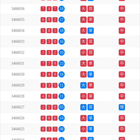
3466036
7
4
7
18
大
双
中
3466035
6
9
2
17
大
单
中
3466034
5
8
5
18
大
单
中
3466033
2
5
9
16
大
双
中
3466032
3
5
2
10
小
双
中
3466031
7
7
9
23
大
单
中
3466030
3
4
9
16
大
单
中
3466029
3
3
5
11
大
单
中
3466028
4
0
7
11
小
单
中
3466027
2
1
0
03
大
双
错
3466026
8
6
0
14
大
单
中
3466025
0
3
5
08
小
单
中