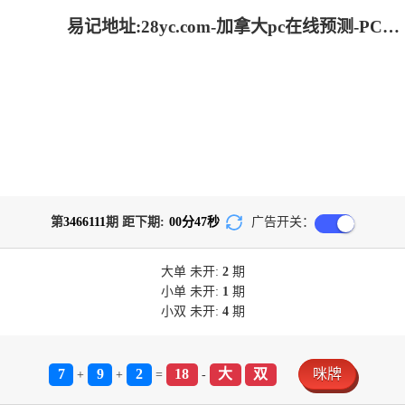
易记地址:28yc.com-加拿大pc在线预测-PC历史结果查询-飞飞28预测专业幸运28预测
第
3466111
期 距下期:
00
分
47
秒
广告开关：
大单
未开:
2
期
小单
未开:
1
期
小双
未开:
4
期
7
9
2
18
大
双
咪牌
+
+
=
-