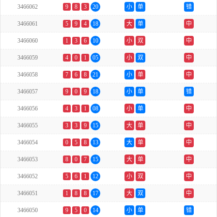
3466062
9
8
3
20
小
单
错
3466061
5
9
4
18
大
单
中
3466060
1
3
6
10
小
双
中
3466059
4
0
1
05
小
双
中
3466058
7
6
8
21
小
单
中
3466057
9
0
9
18
小
单
错
3466056
4
3
1
08
小
单
中
3466055
3
3
9
15
大
单
中
3466054
0
5
8
13
大
单
中
3466053
8
0
7
15
大
单
中
3466052
5
6
1
12
小
双
中
3466051
1
8
8
17
大
双
中
3466050
9
5
0
14
小
单
错