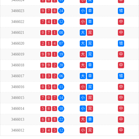
3466024
1
8
2
11
小
双
中
3466023
9
7
8
24
小
单
错
3466022
7
4
1
12
小
单
中
3466021
0
7
1
08
大
双
中
3466020
2
1
4
07
大
双
错
3466019
9
9
1
19
大
双
中
3466018
9
9
2
20
大
单
中
3466017
1
3
2
06
大
单
错
3466016
0
5
6
11
小
双
中
3466015
7
0
7
14
小
双
中
3466014
5
8
5
18
小
双
中
3466013
6
8
8
22
大
单
中
3466012
3
4
5
12
小
双
中