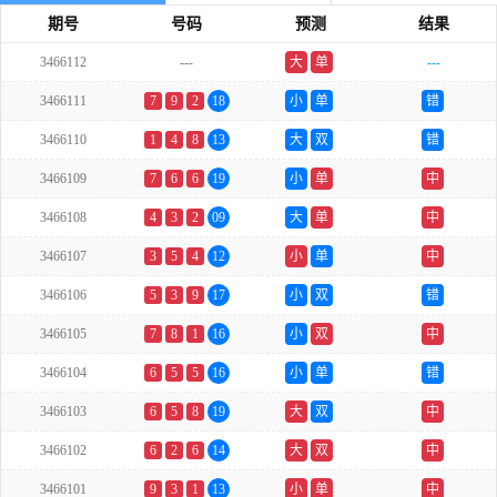
期号
号码
预测
结果
3466112
---
大
单
---
3466111
7
9
2
18
小
单
错
3466110
1
4
8
13
大
双
错
3466109
7
6
6
19
小
单
中
3466108
4
3
2
09
大
单
中
3466107
3
5
4
12
小
单
中
3466106
5
3
9
17
小
双
错
3466105
7
8
1
16
小
双
中
3466104
6
5
5
16
小
单
错
3466103
6
5
8
19
大
双
中
3466102
6
2
6
14
大
双
中
3466101
9
3
1
13
小
单
中