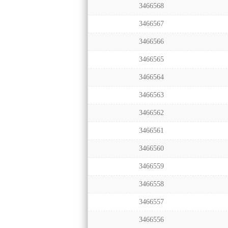
3466568
3466567
3466566
3466565
3466564
3466563
3466562
3466561
3466560
3466559
3466558
3466557
3466556