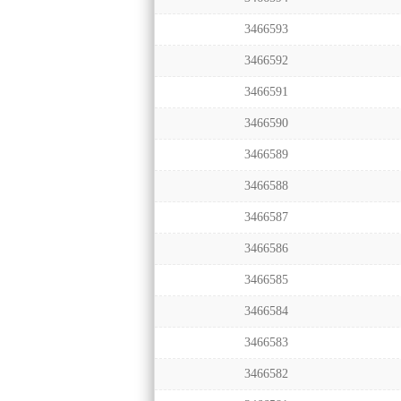
3466593
3466592
3466591
3466590
3466589
3466588
3466587
3466586
3466585
3466584
3466583
3466582