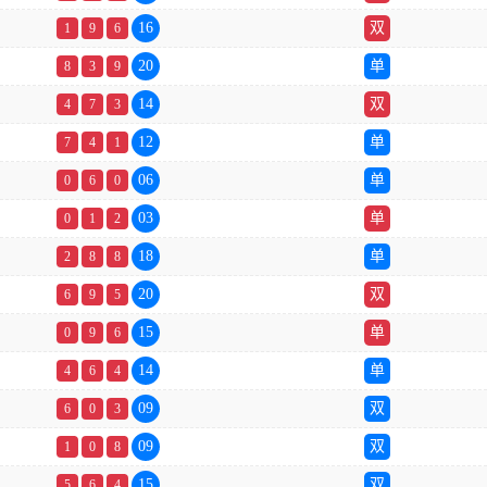
16
双
1
9
6
20
单
8
3
9
14
双
4
7
3
12
单
7
4
1
06
单
0
6
0
03
单
0
1
2
18
单
2
8
8
20
双
6
9
5
15
单
0
9
6
14
单
4
6
4
09
双
6
0
3
09
双
1
0
8
15
双
5
6
4