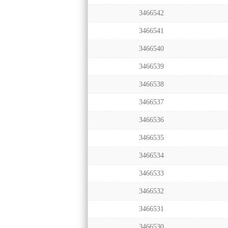
3466542
3466541
3466540
3466539
3466538
3466537
3466536
3466535
3466534
3466533
3466532
3466531
3466530