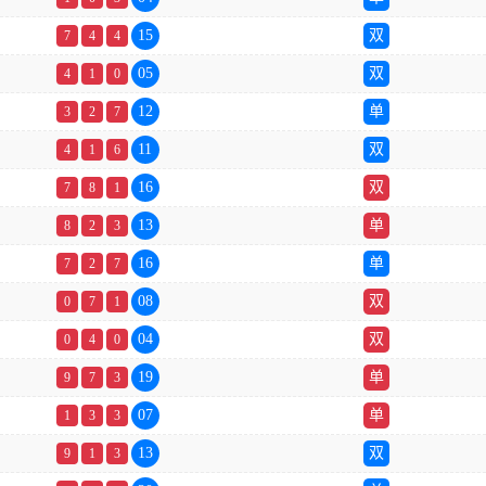
15
双
7
4
4
05
双
4
1
0
12
单
3
2
7
11
双
4
1
6
16
双
7
8
1
13
单
8
2
3
16
单
7
2
7
08
双
0
7
1
04
双
0
4
0
19
单
9
7
3
07
单
1
3
3
13
双
9
1
3