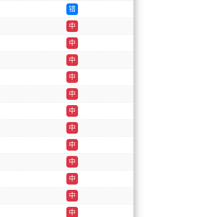
错
中
中
中
中
中
中
中
中
中
中
中
中