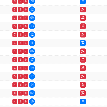
20
单
9
5
6
12
双
3
3
6
09
单
2
3
4
13
单
5
0
8
12
双
7
4
1
11
双
4
3
4
06
双
2
0
4
17
单
7
1
9
19
单
4
8
7
12
双
5
3
4
14
双
4
1
9
02
双
0
2
0
16
单
4
3
9