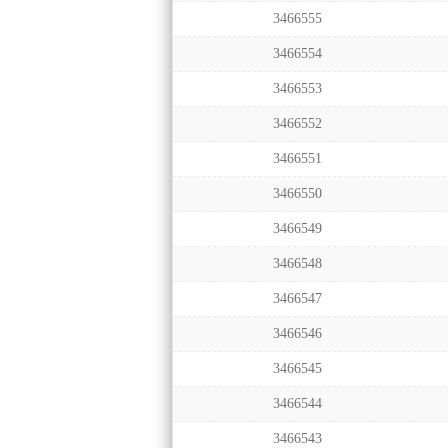
3466555
3466554
3466553
3466552
3466551
3466550
3466549
3466548
3466547
3466546
3466545
3466544
3466543