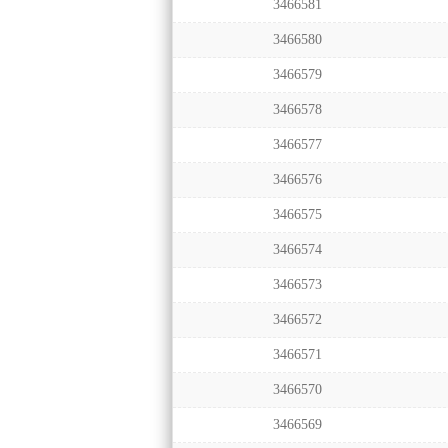
3466581
3466580
3466579
3466578
3466577
3466576
3466575
3466574
3466573
3466572
3466571
3466570
3466569