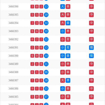
3466396
3
8
2
13
大
单
中
3466395
5
5
9
19
大
单
中
3466394
3
3
8
14
大
单
中
3466393
9
6
4
19
小
单
中
3466392
8
2
2
12
小
双
中
3466391
2
5
8
15
小
双
错
3466390
6
0
8
14
小
单
错
3466389
2
1
8
11
小
单
中
3466388
0
1
8
09
小
单
中
3466387
7
8
3
18
大
单
中
3466386
9
1
5
15
小
单
中
3466385
5
0
2
07
小
单
中