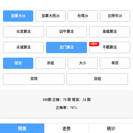
加拿大28
加拿大西28
台湾28
比特币28
众发算法
囚牛算法
枭雄算法
夫诸算法
龙门算法
不羁算法
组合
杀组
大小
单双
双项
双组
100期 正确：76 期 错误：24 期
正确率：76%
预测
走势
统计