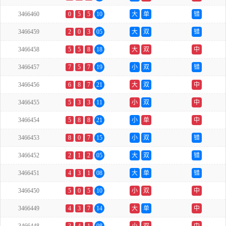
3466460
0
5
5
10
大
单
错
3466459
2
0
3
05
大
双
错
3466458
5
5
8
18
大
双
中
3466457
7
5
7
19
小
双
错
3466456
6
8
7
21
大
双
中
3466455
5
3
3
11
小
双
中
3466454
5
8
8
21
小
单
中
3466453
8
0
7
15
小
双
错
3466452
2
1
2
05
大
双
错
3466451
4
3
1
08
大
单
错
3466450
5
0
5
10
小
双
中
3466449
4
3
7
14
大
单
中