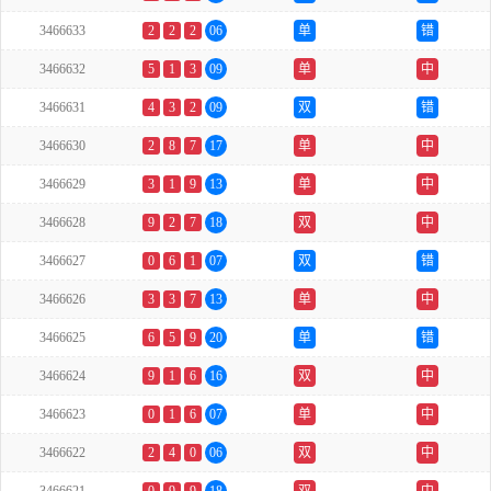
3466633
2
2
2
06
单
错
3466632
5
1
3
09
单
中
3466631
4
3
2
09
双
错
3466630
2
8
7
17
单
中
3466629
3
1
9
13
单
中
3466628
9
2
7
18
双
中
3466627
0
6
1
07
双
错
3466626
3
3
7
13
单
中
3466625
6
5
9
20
单
错
3466624
9
1
6
16
双
中
3466623
0
1
6
07
单
中
3466622
2
4
0
06
双
中