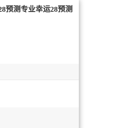
飞28预测专业幸运28预测