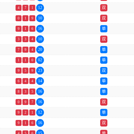
12
双
4
7
1
10
双
0
1
9
16
单
9
1
6
10
双
3
3
4
20
单
7
9
4
02
单
1
1
0
23
双
9
5
9
14
单
6
4
4
16
单
8
3
5
16
双
0
9
7
12
单
9
2
1
16
双
9
1
6
15
单
4
5
6