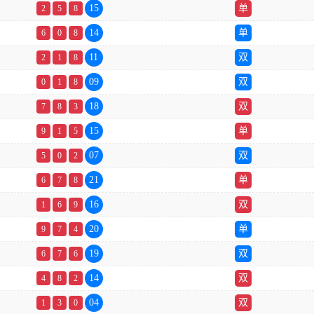
15
单
2
5
8
14
单
6
0
8
11
双
2
1
8
09
双
0
1
8
18
双
7
8
3
15
单
9
1
5
07
双
5
0
2
21
单
6
7
8
16
双
1
6
9
20
单
9
7
4
19
双
6
7
6
14
双
4
8
2
04
双
1
3
0