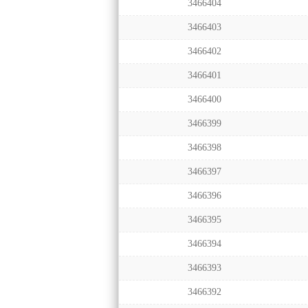
3466404
3466403
3466402
3466401
3466400
3466399
3466398
3466397
3466396
3466395
3466394
3466393
3466392