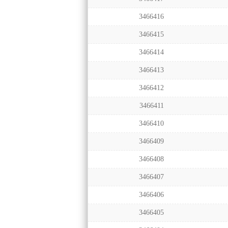
3466416
3466415
3466414
3466413
3466412
3466411
3466410
3466409
3466408
3466407
3466406
3466405