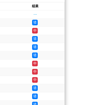
结果
---
错
中
错
错
错
中
中
中
错
错
错