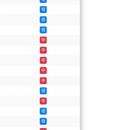
错
错
错
中
中
中
中
中
错
中
错
错