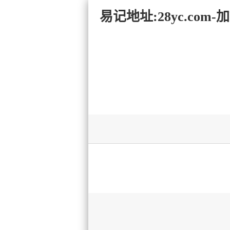
易记地址:28yc.co