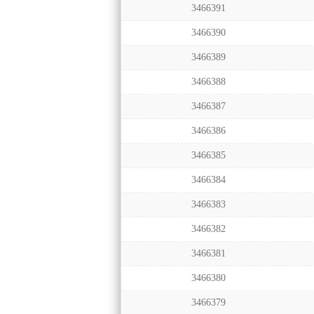
3466391
3466390
3466389
3466388
3466387
3466386
3466385
3466384
3466383
3466382
3466381
3466380
3466379