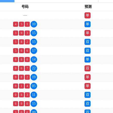
号码
预测
---
单
10
单
4
5
1
15
单
3
9
3
15
双
5
8
2
17
双
5
6
6
14
单
6
8
0
22
双
9
6
7
19
单
9
8
2
05
单
0
1
4
11
双
0
8
3
15
双
6
9
0
09
双
3
0
6