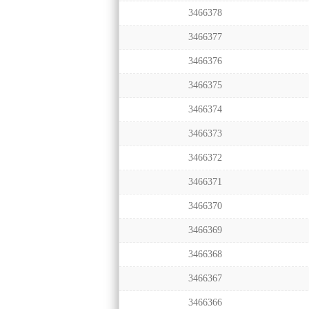
3466378
3466377
3466376
3466375
3466374
3466373
3466372
3466371
3466370
3466369
3466368
3466367
3466366