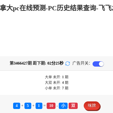
m-加拿大pc在线预测-PC历史结果查询-飞
第
3466427
期 距下期:
02
分
24
秒
广告开关：
大单
未开:
1
期
大双
未开:
4
期
小单
未开:
7
期
4
+
5
+
1
=
10
-
小
双
咪牌