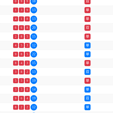
18
双
0
9
9
13
单
1
3
9
13
单
4
1
8
20
双
6
6
8
15
单
2
8
5
12
单
4
5
3
22
单
9
8
5
15
单
8
4
3
13
双
3
8
2
19
单
5
5
9
14
单
3
3
8
19
双
9
6
4
12
单
8
2
2