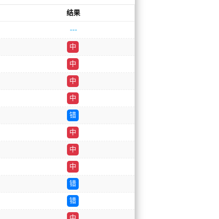
结果
---
中
中
中
中
错
中
中
中
错
错
中