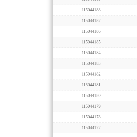
115044188
115044187
115044186
115044185
115044184
115044183
115044182
115044181
115044180
115044179
115044178
115044177