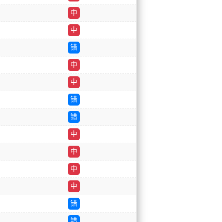
中
中
错
中
中
错
错
中
中
中
中
错
错