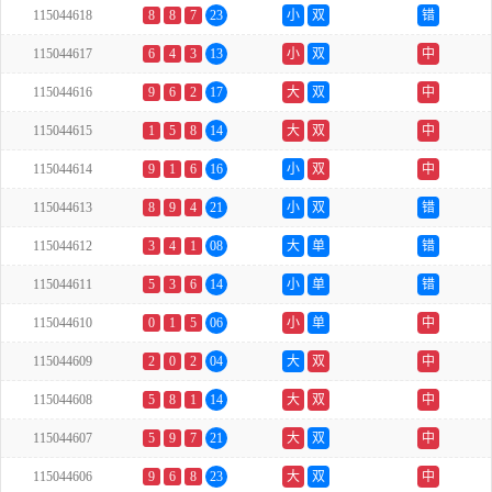
115044618
8
8
7
23
小
双
错
115044617
6
4
3
13
小
双
中
115044616
9
6
2
17
大
双
中
115044615
1
5
8
14
大
双
中
115044614
9
1
6
16
小
双
中
115044613
8
9
4
21
小
双
错
115044612
3
4
1
08
大
单
错
115044611
5
3
6
14
小
单
错
115044610
0
1
5
06
小
单
中
115044609
2
0
2
04
大
双
中
115044608
5
8
1
14
大
双
中
115044607
5
9
7
21
大
双
中
115044606
9
6
8
23
大
双
中