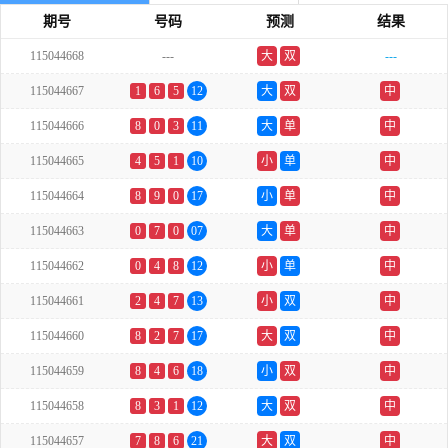
期号
号码
预测
结果
115044668
---
大
双
---
115044667
1
6
5
12
大
双
中
115044666
8
0
3
11
大
单
中
115044665
4
5
1
10
小
单
中
115044664
8
9
0
17
小
单
中
115044663
0
7
0
07
大
单
中
115044662
0
4
8
12
小
单
中
115044661
2
4
7
13
小
双
中
115044660
8
2
7
17
大
双
中
115044659
8
4
6
18
小
双
中
115044658
8
3
1
12
大
双
中
115044657
7
8
6
21
大
双
中