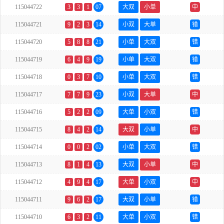
115044722
3
3
1
07
大双
小单
中
115044721
9
2
3
14
小双
大单
错
115044720
5
8
8
21
小单
大双
错
115044719
6
4
9
19
小单
大双
错
115044718
0
3
7
10
小单
大双
错
115044717
7
7
9
23
小双
大单
中
115044716
5
2
2
09
大单
小双
错
115044715
8
4
2
14
大双
小单
中
115044714
0
0
2
02
小单
大双
错
115044713
8
1
4
13
大双
小单
中
115044712
4
9
4
17
大单
小双
中
115044711
9
6
2
17
大双
小单
错
115044710
6
3
2
11
大单
小双
错