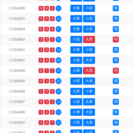
115044696
9
0
2
11
大单
小双
错
115044695
5
5
4
14
大单
小双
错
115044694
0
9
4
13
大单
小双
错
115044693
3
9
7
19
小双
大单
中
115044692
2
9
3
14
大单
小双
错
115044691
1
4
3
08
小单
大双
错
115044690
6
7
7
20
小单
大双
中
115044689
9
3
8
20
小双
大单
错
115044688
1
9
9
19
大双
小单
错
115044687
9
3
2
14
小双
大单
错
115044686
3
4
8
15
小单
大双
错
115044685
3
4
7
14
小双
大单
错