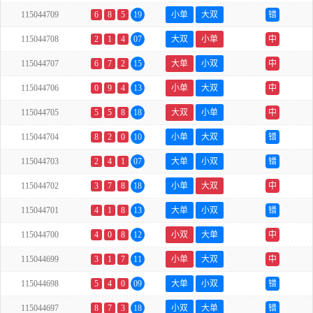
115044709
6
8
5
19
小单
大双
错
115044708
2
1
4
07
大双
小单
中
115044707
6
7
2
15
大单
小双
中
115044706
0
9
4
13
小单
大双
中
115044705
5
5
8
18
大双
小单
中
115044704
8
2
0
10
小单
大双
错
115044703
2
4
1
07
大单
小双
错
115044702
3
7
8
18
小单
大双
中
115044701
4
1
8
13
大单
小双
错
115044700
4
0
8
12
小双
大单
中
115044699
3
1
7
11
小单
大双
中
115044698
5
4
0
09
大单
小双
错
115044697
8
7
3
18
小双
大单
错