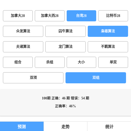
加拿大28
加拿大西28
台湾28
比特币28
众发算法
囚牛算法
枭雄算法
夫诸算法
龙门算法
不羁算法
组合
杀组
大小
单双
双项
双组
100期 正确：46 期 错误：54 期
正确率：46%
预测
走势
统计