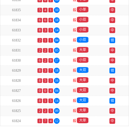
61836
8
6
2
16
殺
中
小单
61835
5
4
1
10
殺
中
小双
61834
6
6
6
18
殺
中
小双
61833
8
3
3
14
殺
中
小双
61832
2
1
1
04
殺
错
大单
61831
2
2
1
05
殺
中
小双
61830
6
2
9
17
殺
中
大双
61829
8
3
7
18
殺
错
大单
61828
8
5
3
16
殺
中
大双
61827
0
0
4
04
殺
中
大双
61826
8
1
5
14
殺
错
大单
61825
2
2
5
09
殺
中
大单
61824
1
7
4
12
殺
中