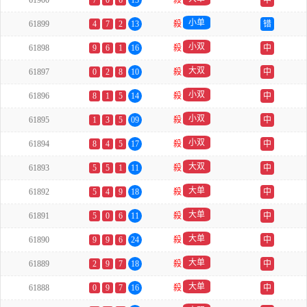
61900
7
0
6
13
殺
中
小单
61899
4
7
2
13
殺
错
小双
61898
9
6
1
16
殺
中
大双
61897
0
2
8
10
殺
中
小双
61896
8
1
5
14
殺
中
小双
61895
1
3
5
09
殺
中
小双
61894
8
4
5
17
殺
中
大双
61893
5
5
1
11
殺
中
大单
61892
5
4
9
18
殺
中
大单
61891
5
0
6
11
殺
中
大单
61890
9
9
6
24
殺
中
大单
61889
2
9
7
18
殺
中
大单
61888
0
9
7
16
殺
中