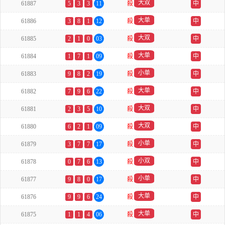
大双
61887
5
3
3
11
殺
中
大单
61886
3
8
1
12
殺
中
大双
61885
2
1
0
03
殺
中
大单
61884
1
7
1
09
殺
中
小单
61883
9
8
2
19
殺
中
大单
61882
7
9
6
22
殺
中
大双
61881
2
3
5
10
殺
中
大双
61880
6
2
1
09
殺
中
小单
61879
3
7
7
17
殺
中
小双
61878
0
7
6
13
殺
中
小单
61877
9
8
0
17
殺
中
大单
61876
9
9
6
24
殺
中
大单
61875
1
1
4
06
殺
中