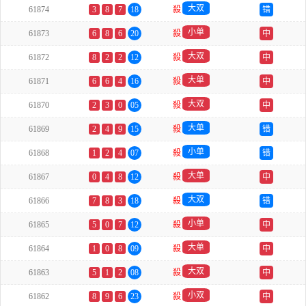
大双
61874
3
8
7
18
殺
错
小单
61873
6
8
6
20
殺
中
大双
61872
8
2
2
12
殺
中
大单
61871
6
6
4
16
殺
中
大双
61870
2
3
0
05
殺
中
大单
61869
2
4
9
15
殺
错
小单
61868
1
2
4
07
殺
错
大单
61867
0
4
8
12
殺
中
大双
61866
7
8
3
18
殺
错
小单
61865
5
0
7
12
殺
中
大单
61864
1
0
8
09
殺
中
大双
61863
5
1
2
08
殺
中
小双
61862
8
9
6
23
殺
中