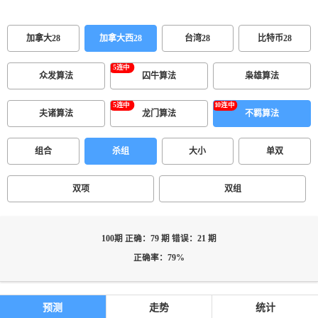
加拿大28
加拿大西28
台湾28
比特币28
众发算法
囚牛算法
枭雄算法
夫诸算法
龙门算法
不羁算法
组合
杀组
大小
单双
双项
双组
100期 正确：79 期 错误：21 期
正确率：79%
预测
走势
统计