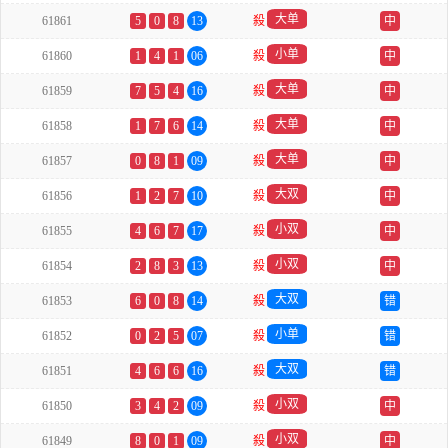
大单
61861
5
0
8
13
殺
中
小单
61860
1
4
1
06
殺
中
大单
61859
7
5
4
16
殺
中
大单
61858
1
7
6
14
殺
中
大单
61857
0
8
1
09
殺
中
大双
61856
1
2
7
10
殺
中
小双
61855
4
6
7
17
殺
中
小双
61854
2
8
3
13
殺
中
大双
61853
6
0
8
14
殺
错
小单
61852
0
2
5
07
殺
错
大双
61851
4
6
6
16
殺
错
小双
61850
3
4
2
09
殺
中
小双
61849
8
0
1
09
殺
中