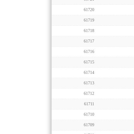
61720
61719
61718
61717
61716
61715
61714
61713
61712
61711
61710
61709