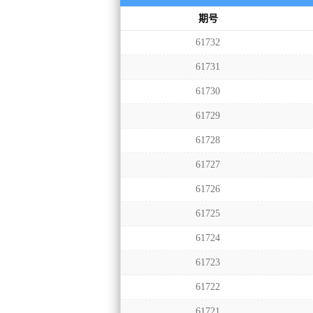
期号
61732
61731
61730
61729
61728
61727
61726
61725
61724
61723
61722
61721