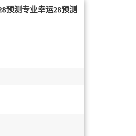
飞28预测专业幸运28预测