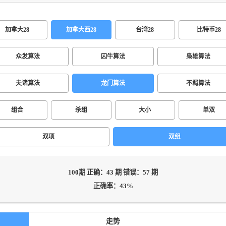
加拿大28
加拿大西28
台湾28
比特币28
众发算法
囚牛算法
枭雄算法
夫诸算法
龙门算法
不羁算法
组合
杀组
大小
单双
双项
双组
100期 正确：43 期 错误：57 期
正确率：43%
走势