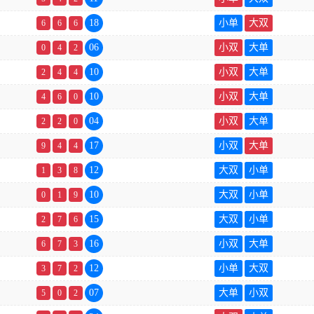
18
小单
大双
6
6
6
06
小双
大单
0
4
2
10
小双
大单
2
4
4
10
小双
大单
4
6
0
04
小双
大单
2
2
0
17
小双
大单
9
4
4
12
大双
小单
1
3
8
10
大双
小单
0
1
9
15
大双
小单
2
7
6
16
小双
大单
6
7
3
12
小单
大双
3
7
2
07
大单
小双
5
0
2