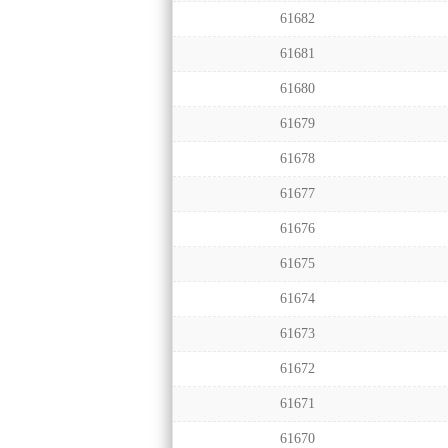
61682
61681
61680
61679
61678
61677
61676
61675
61674
61673
61672
61671
61670