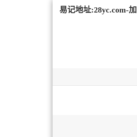
易记地址:28yc.co