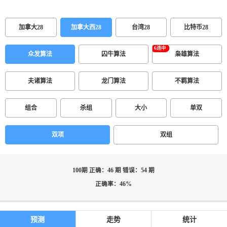
加拿大28
加拿大西28
台湾28
比特币28
众发算法
囚牛算法
枭雄算法
夫诸算法
龙门算法
不羁算法
组合
杀组
大小
单双
双项
双组
100期 正确：46 期 错误：54 期
正确率：46%
预测
走势
统计