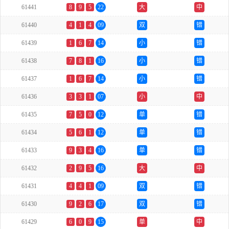
61441
8
9
5
22
大
中
61440
4
1
4
09
双
错
61439
1
6
7
14
小
错
61438
7
8
1
16
小
错
61437
1
6
7
14
小
错
61436
3
3
1
07
小
中
61435
7
5
0
12
单
错
61434
5
6
1
12
单
错
61433
9
3
4
16
单
错
61432
2
9
5
16
大
中
61431
4
4
1
09
双
错
61430
9
2
6
17
双
错
61429
6
0
9
15
单
中