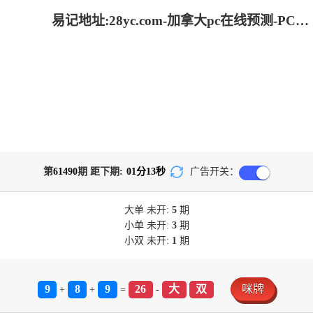
易记地址:28yc.com-加拿大pc在线预测-PC历史结果查询-飞飞28预测专业幸运28预测
第
61490
期 距下期:
01
分
12
秒
广告开关：
大单
未开:
5
期
小单
未开:
3
期
小双
未开:
1
期
9
8
9
26
大
双
咪牌
+
+
=
-