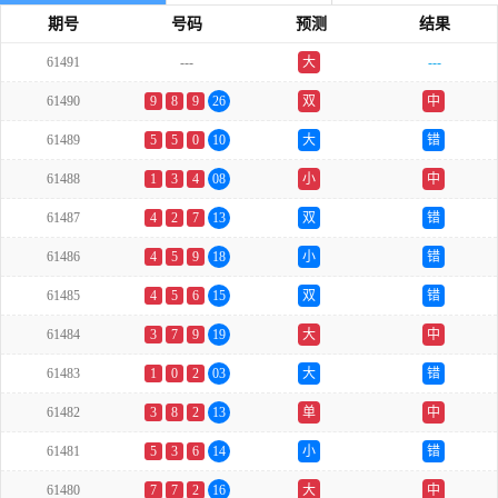
期号
号码
预测
结果
61491
---
大
---
61490
9
8
9
26
双
中
61489
5
5
0
10
大
错
61488
1
3
4
08
小
中
61487
4
2
7
13
双
错
61486
4
5
9
18
小
错
61485
4
5
6
15
双
错
61484
3
7
9
19
大
中
61483
1
0
2
03
大
错
61482
3
8
2
13
单
中
61481
5
3
6
14
小
错
61480
7
7
2
16
大
中