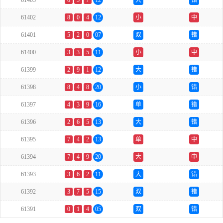
61403
0
5
7
12
大
错
61402
8
0
4
12
小
中
61401
5
2
0
07
双
错
61400
3
3
5
11
小
中
61399
2
9
1
12
大
错
61398
8
4
8
20
小
错
61397
4
3
9
16
单
错
61396
2
6
5
13
大
错
61395
7
4
2
13
单
中
61394
7
4
9
20
大
中
61393
3
6
2
11
大
错
61392
3
7
5
15
双
错
61391
0
1
4
05
双
错