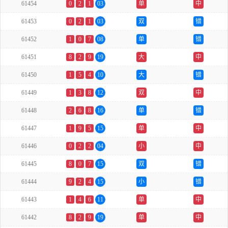
61454
0
2
1
03
单
中
61453
0
2
1
03
双
错
61452
1
0
7
08
单
错
61451
8
2
9
19
大
中
61450
1
5
4
10
大
错
61449
1
3
8
12
双
中
61448
2
6
8
16
单
错
61447
1
9
5
15
单
中
61446
0
2
2
04
小
中
61445
8
0
7
15
双
错
61444
9
2
4
15
小
错
61443
1
4
6
11
单
中
61442
8
2
9
19
单
中