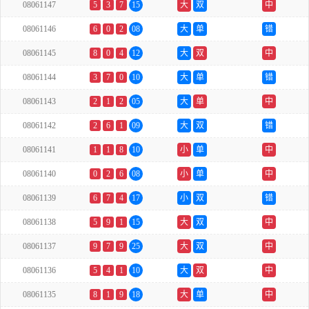
08061147
5
3
7
15
大
双
中
08061146
6
0
2
08
大
单
错
08061145
8
0
4
12
大
双
中
08061144
3
7
0
10
大
单
错
08061143
2
1
2
05
大
单
中
08061142
2
6
1
09
大
双
错
08061141
1
1
8
10
小
单
中
08061140
0
2
6
08
小
单
中
08061139
6
7
4
17
小
双
错
08061138
5
9
1
15
大
双
中
08061137
9
7
9
25
大
双
中
08061136
5
4
1
10
大
双
中
08061135
8
1
9
18
大
单
中