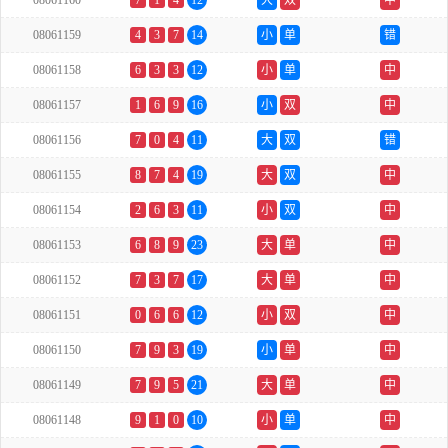
08061160
7
1
4
12
大
双
中
08061159
4
3
7
14
小
单
错
08061158
6
3
3
12
小
单
中
08061157
1
6
9
16
小
双
中
08061156
7
0
4
11
大
双
错
08061155
8
7
4
19
大
双
中
08061154
2
6
3
11
小
双
中
08061153
6
8
9
23
大
单
中
08061152
7
3
7
17
大
单
中
08061151
0
6
6
12
小
双
中
08061150
7
9
3
19
小
单
中
08061149
7
9
5
21
大
单
中
08061148
9
1
0
10
小
单
中