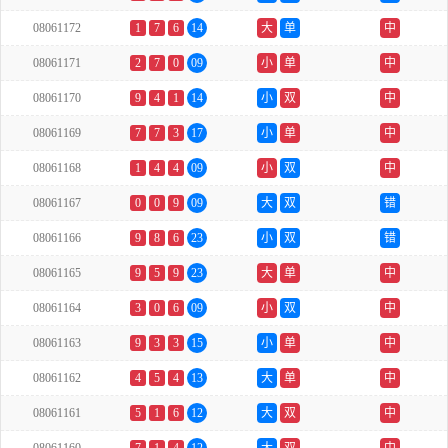
08061172
1
7
6
14
大
单
中
08061171
2
7
0
09
小
单
中
08061170
9
4
1
14
小
双
中
08061169
7
7
3
17
小
单
中
08061168
1
4
4
09
小
双
中
08061167
0
0
9
09
大
双
错
08061166
9
8
6
23
小
双
错
08061165
9
5
9
23
大
单
中
08061164
3
0
6
09
小
双
中
08061163
9
3
3
15
小
单
中
08061162
4
5
4
13
大
单
中
08061161
5
1
6
12
大
双
中