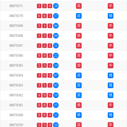
08070371
5
5
8
18
双
中
08070370
6
8
3
17
双
错
08070369
5
1
0
06
双
中
08070368
5
3
1
09
单
中
08070367
1
2
8
11
单
中
08070366
9
9
4
22
双
中
08070365
5
5
4
14
双
中
08070364
3
0
4
07
双
错
08070363
3
1
1
05
双
错
08070362
4
9
6
19
双
错
08070361
6
8
1
15
单
中
08070360
0
8
4
12
单
错
08070359
5
5
0
10
双
中