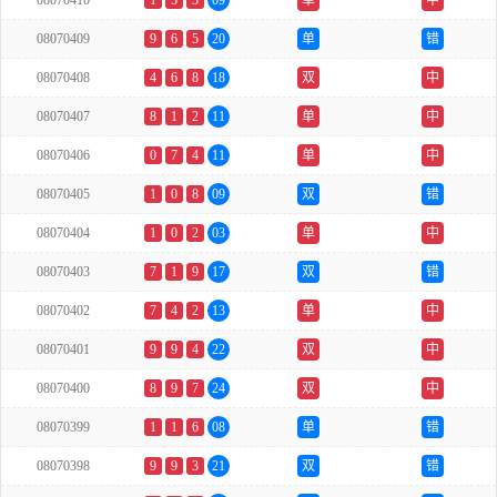
08070410
1
5
3
09
单
中
08070409
9
6
5
20
单
错
08070408
4
6
8
18
双
中
08070407
8
1
2
11
单
中
08070406
0
7
4
11
单
中
08070405
1
0
8
09
双
错
08070404
1
0
2
03
单
中
08070403
7
1
9
17
双
错
08070402
7
4
2
13
单
中
08070401
9
9
4
22
双
中
08070400
8
9
7
24
双
中
08070399
1
1
6
08
单
错
08070398
9
9
3
21
双
错