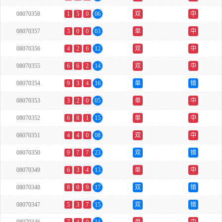
08070358
1
5
0
06
双
中
08070357
3
0
0
03
单
中
08070356
4
2
6
12
双
中
08070355
6
6
2
14
双
中
08070354
9
3
4
16
单
错
08070353
3
2
0
05
单
中
08070352
6
8
1
15
单
中
08070351
4
4
0
08
双
中
08070350
9
7
7
23
双
错
08070349
6
3
4
13
单
中
08070348
8
0
9
17
双
错
08070347
5
3
7
15
双
错