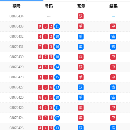
期号
号码
预测
结果
08070434
---
双
---
08070433
9
0
2
11
单
中
08070432
4
4
2
10
单
错
08070431
7
4
5
16
单
错
08070430
6
7
5
18
双
中
08070429
4
5
5
14
双
中
08070428
3
5
7
15
单
中
08070427
1
6
6
13
双
错
08070426
6
3
1
10
单
错
08070425
4
2
5
11
单
中
08070424
3
0
4
07
单
中
08070423
4
4
5
13
双
错