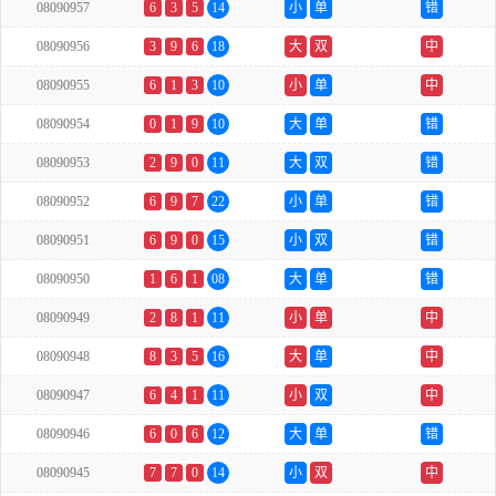
08090957
6
3
5
14
小
单
错
08090956
3
9
6
18
大
双
中
08090955
6
1
3
10
小
单
中
08090954
0
1
9
10
大
单
错
08090953
2
9
0
11
大
双
错
08090952
6
9
7
22
小
单
错
08090951
6
9
0
15
小
双
错
08090950
1
6
1
08
大
单
错
08090949
2
8
1
11
小
单
中
08090948
8
3
5
16
大
单
中
08090947
6
4
1
11
小
双
中
08090946
6
0
6
12
大
单
错
08090945
7
7
0
14
小
双
中