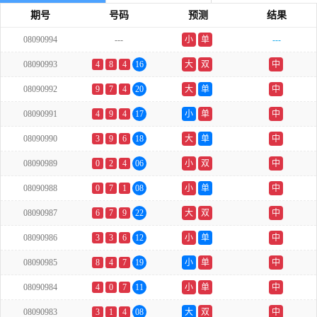
期号
号码
预测
结果
08090994
---
小
单
---
08090993
4
8
4
16
大
双
中
08090992
9
7
4
20
大
单
中
08090991
4
9
4
17
小
单
中
08090990
3
9
6
18
大
单
中
08090989
0
2
4
06
小
双
中
08090988
0
7
1
08
小
单
中
08090987
6
7
9
22
大
双
中
08090986
3
3
6
12
小
单
中
08090985
8
4
7
19
小
单
中
08090984
4
0
7
11
小
单
中
08090983
3
1
4
08
大
双
中