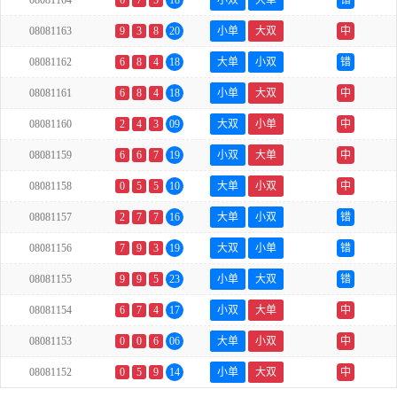
08081164
6
7
5
18
小双
大单
错
08081163
9
3
8
20
小单
大双
中
08081162
6
8
4
18
大单
小双
错
08081161
6
8
4
18
小单
大双
中
08081160
2
4
3
09
大双
小单
中
08081159
6
6
7
19
小双
大单
中
08081158
0
5
5
10
大单
小双
中
08081157
2
7
7
16
大单
小双
错
08081156
7
9
3
19
大双
小单
错
08081155
9
9
5
23
小单
大双
错
08081154
6
7
4
17
小双
大单
中
08081153
0
0
6
06
大单
小双
中
08081152
0
5
9
14
小单
大双
中