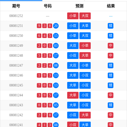
期号
号码
预测
结果
08081252
---
小单
大双
---
08081251
9
3
8
20
小双
大单
错
08081250
6
4
5
15
小单
大双
错
08081249
2
0
1
03
大双
小单
中
08081248
5
3
9
17
小双
大单
中
08081247
2
2
4
08
大双
小单
错
08081246
1
9
3
13
大单
小双
错
08081245
7
0
6
13
大单
小双
错
08081244
3
9
5
17
大单
小双
中
08081243
0
5
0
05
大单
小双
错
08081242
2
7
8
17
小双
大单
中
08081241
4
1
3
08
小双
大单
中