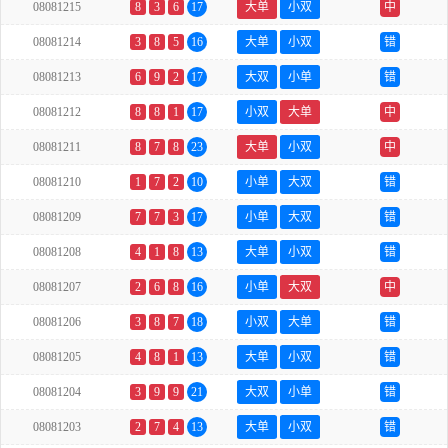
08081215
8
3
6
17
大单
小双
中
08081214
3
8
5
16
大单
小双
错
08081213
6
9
2
17
大双
小单
错
08081212
8
8
1
17
小双
大单
中
08081211
8
7
8
23
大单
小双
中
08081210
1
7
2
10
小单
大双
错
08081209
7
7
3
17
小单
大双
错
08081208
4
1
8
13
大单
小双
错
08081207
2
6
8
16
小单
大双
中
08081206
3
8
7
18
小双
大单
错
08081205
4
8
1
13
大单
小双
错
08081204
3
9
9
21
大双
小单
错
08081203
2
7
4
13
大单
小双
错