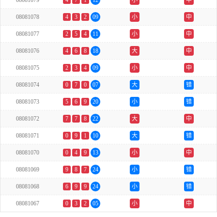
08081079
4
7
1
12
小
中
08081078
4
3
2
09
小
中
08081077
2
5
4
11
小
中
08081076
4
6
8
18
大
中
08081075
2
3
4
09
小
中
08081074
0
7
0
07
大
错
08081073
5
6
9
20
小
错
08081072
7
7
8
22
大
中
08081071
0
9
1
10
大
错
08081070
0
4
9
13
小
中
08081069
9
8
7
24
小
错
08081068
6
9
9
24
小
错
08081067
0
3
2
05
小
中