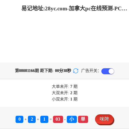
易记地址:28yc.com-加拿大pc在线预测-PC历史结果查询-飞飞28预测专业幸运28预测
第
08081166
期 距下期:
00
分
38
秒
广告开关：
大单
未开:
7
期
大双
未开:
2
期
小双
未开:
1
期
0
2
1
03
小
单
咪牌
+
+
=
-