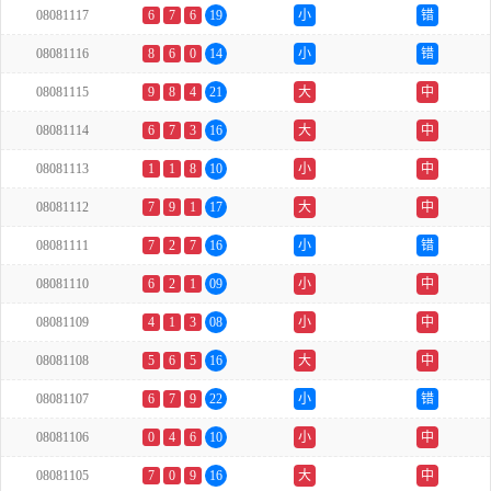
08081117
6
7
6
19
小
错
08081116
8
6
0
14
小
错
08081115
9
8
4
21
大
中
08081114
6
7
3
16
大
中
08081113
1
1
8
10
小
中
08081112
7
9
1
17
大
中
08081111
7
2
7
16
小
错
08081110
6
2
1
09
小
中
08081109
4
1
3
08
小
中
08081108
5
6
5
16
大
中
08081107
6
7
9
22
小
错
08081106
0
4
6
10
小
中
08081105
7
0
9
16
大
中