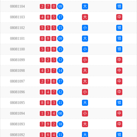
08081104
2
7
0
09
大
错
08081103
4
8
5
17
大
中
08081102
5
5
5
15
小
错
08081101
0
9
0
09
大
错
08081100
5
1
9
15
小
错
08081099
5
2
5
12
小
中
08081098
4
3
7
14
大
中
08081097
2
7
8
17
大
中
08081096
1
4
7
12
小
中
08081095
8
0
3
11
大
错
08081094
1
3
4
08
小
中
08081093
7
9
2
18
大
中
08081092
1
6
4
11
大
错