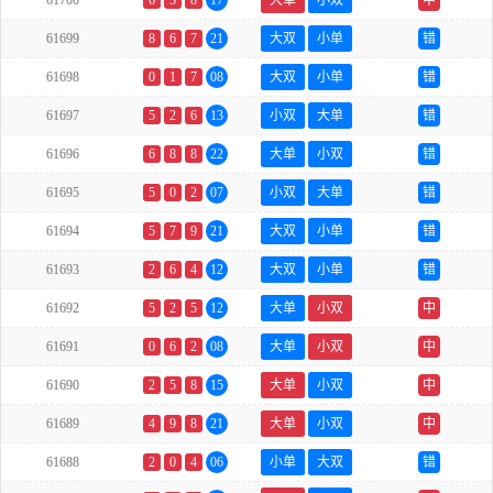
61700
6
3
8
17
大单
小双
中
61699
8
6
7
21
大双
小单
错
61698
0
1
7
08
大双
小单
错
61697
5
2
6
13
小双
大单
错
61696
6
8
8
22
大单
小双
错
61695
5
0
2
07
小双
大单
错
61694
5
7
9
21
大双
小单
错
61693
2
6
4
12
大双
小单
错
61692
5
2
5
12
大单
小双
中
61691
0
6
2
08
大单
小双
中
61690
2
5
8
15
大单
小双
中
61689
4
9
8
21
大单
小双
中
61688
2
0
4
06
小单
大双
错