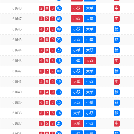
61648
2
0
0
02
小双
大单
中
61647
4
2
2
08
小双
大单
中
61646
4
3
2
09
小双
大单
错
61645
6
8
9
23
大双
小单
错
61644
7
9
7
23
小单
大双
错
61643
6
9
3
18
小单
大双
中
61642
0
2
7
09
小双
大单
错
61641
5
9
5
19
大单
小双
中
61640
0
4
9
13
小双
大单
错
61639
0
8
7
15
大双
小单
错
61638
8
2
6
16
大单
小双
错
61637
8
5
8
21
大单
小双
中