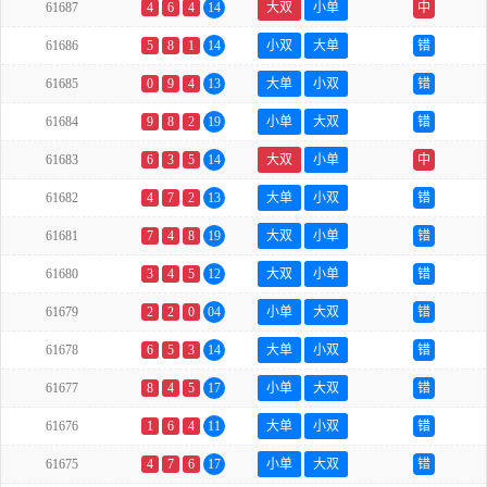
61687
4
6
4
14
大双
小单
中
61686
5
8
1
14
小双
大单
错
61685
0
9
4
13
大单
小双
错
61684
9
8
2
19
小单
大双
错
61683
6
3
5
14
大双
小单
中
61682
4
7
2
13
大单
小双
错
61681
7
4
8
19
大双
小单
错
61680
3
4
5
12
大双
小单
错
61679
2
2
0
04
小单
大双
错
61678
6
5
3
14
大单
小双
错
61677
8
4
5
17
小单
大双
错
61676
1
6
4
11
大单
小双
错
61675
4
7
6
17
小单
大双
错