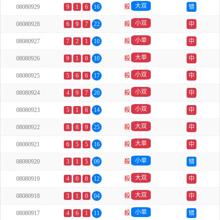
大双
08080929
9
1
6
16
殺
错
小双
08080928
6
9
7
22
殺
中
小单
08080927
7
2
1
10
殺
中
大单
08080926
9
1
0
10
殺
中
小双
08080925
5
6
6
17
殺
中
小双
08080924
4
9
7
20
殺
中
小双
08080923
5
1
8
14
殺
中
大双
08080922
8
8
9
25
殺
中
大单
08080921
6
5
5
16
殺
中
小单
08080920
3
1
5
09
殺
错
大双
08080919
4
0
8
12
殺
中
大双
08080918
3
1
0
04
殺
中
小单
08080917
4
6
1
11
殺
错