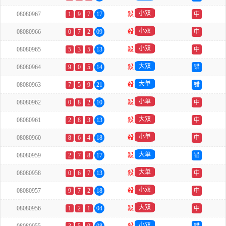
小双
08080967
1
9
7
17
殺
中
小双
08080966
0
7
2
09
殺
中
小双
08080965
5
3
5
13
殺
中
大双
08080964
9
0
5
14
殺
错
大单
08080963
7
5
9
21
殺
错
小单
08080962
0
8
2
10
殺
中
大双
08080961
2
8
3
13
殺
中
小单
08080960
8
6
4
18
殺
中
大单
08080959
2
7
8
17
殺
错
大单
08080958
0
6
7
13
殺
中
小双
08080957
9
7
2
18
殺
中
大双
08080956
1
2
1
04
殺
中
小双