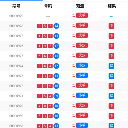
期号
号码
预测
结果
大单
08080979
---
殺
---
小单
08080978
2
5
7
14
殺
中
大单
08080977
1
5
7
13
殺
中
小双
08080976
1
9
7
17
殺
中
大双
08080975
6
6
3
15
殺
中
小双
08080974
2
6
4
12
殺
错
小单
08080973
2
3
8
13
殺
错
大单
08080972
0
7
9
16
殺
中
小单
08080971
0
5
4
09
殺
错
大双
08080970
4
0
6
10
殺
中
小单
08080969
5
3
8
16
殺
中
小单
08080968
4
5
4
13
殺
错