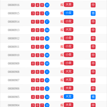
大单
08080916
7
4
9
20
殺
中
小双
08080915
3
6
3
12
殺
错
小双
08080914
6
7
4
17
殺
中
大双
08080913
2
0
2
04
殺
中
小单
08080912
9
7
8
24
殺
中
小双
08080911
8
3
2
13
殺
中
小单
08080910
0
3
5
08
殺
中
小单
08080909
0
2
6
08
殺
中
大双
08080908
2
8
1
11
殺
中
大双
08080907
5
6
4
15
殺
中
大单
08080906
8
9
5
22
殺
中
大双
08080905
4
5
5
14
殺
错
大单
08080904
3
0
7
10
殺
中