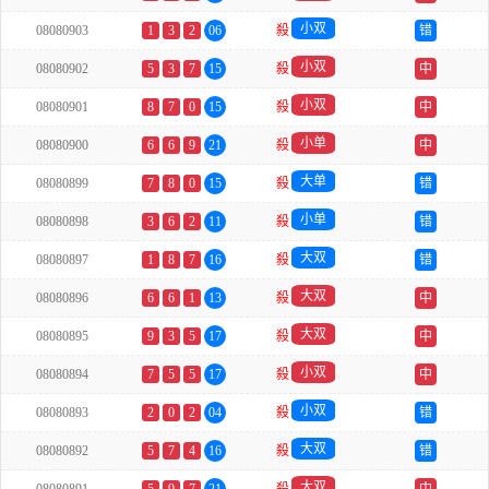
小双
08080903
1
3
2
06
殺
错
小双
08080902
5
3
7
15
殺
中
小双
08080901
8
7
0
15
殺
中
小单
08080900
6
6
9
21
殺
中
大单
08080899
7
8
0
15
殺
错
小单
08080898
3
6
2
11
殺
错
大双
08080897
1
8
7
16
殺
错
大双
08080896
6
6
1
13
殺
中
大双
08080895
9
3
5
17
殺
中
小双
08080894
7
5
5
17
殺
中
小双
08080893
2
0
2
04
殺
错
大双
08080892
5
7
4
16
殺
错
大双