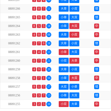
08091268
4
4
9
17
小双
大单
中
08091267
5
9
4
18
小双
大单
错
08091266
4
0
7
11
大单
小双
错
08091265
9
9
3
21
小单
大双
错
08091264
8
5
5
18
小单
大双
中
08091263
4
0
4
08
大单
小双
中
08091262
2
7
9
18
大单
小双
错
08091261
1
4
8
13
小单
大双
中
08091260
8
7
6
21
小双
大单
中
08091259
4
9
7
20
大单
小双
错
08091258
8
7
1
16
小单
大双
中
08091257
9
1
7
17
大双
小单
错
08091256
5
3
7
15
小单
大双
错