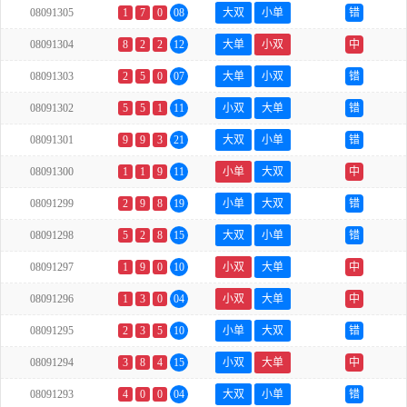
08091306
0
5
7
12
大单
小双
中
08091305
1
7
0
08
大双
小单
错
08091304
8
2
2
12
大单
小双
中
08091303
2
5
0
07
大单
小双
错
08091302
5
5
1
11
小双
大单
错
08091301
9
9
3
21
大双
小单
错
08091300
1
1
9
11
小单
大双
中
08091299
2
9
8
19
小单
大双
错
08091298
5
2
8
15
大双
小单
错
08091297
1
9
0
10
小双
大单
中
08091296
1
3
0
04
小双
大单
中
08091295
2
3
5
10
小单
大双
错
08091294
3
8
4
15
小双
大单
中