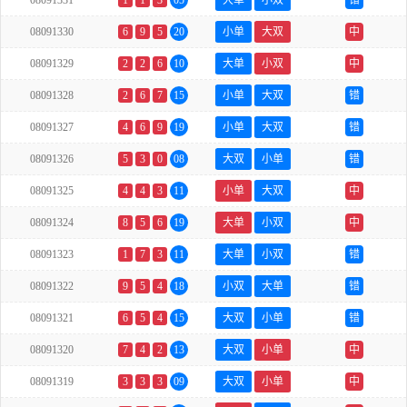
08091332
2
0
3
05
小单
大双
中
08091331
1
1
3
05
大单
小双
错
08091330
6
9
5
20
小单
大双
中
08091329
2
2
6
10
大单
小双
中
08091328
2
6
7
15
小单
大双
错
08091327
4
6
9
19
小单
大双
错
08091326
5
3
0
08
大双
小单
错
08091325
4
4
3
11
小单
大双
中
08091324
8
5
6
19
大单
小双
中
08091323
1
7
3
11
大单
小双
错
08091322
9
5
4
18
小双
大单
错
08091321
6
5
4
15
大双
小单
错
08091320
7
4
2
13
大双
小单
中