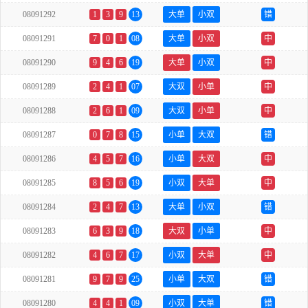
08091293
4
0
0
04
大双
小单
错
08091292
1
3
9
13
大单
小双
错
08091291
7
0
1
08
大单
小双
中
08091290
9
4
6
19
大单
小双
中
08091289
2
4
1
07
大双
小单
中
08091288
2
6
1
09
大双
小单
中
08091287
0
7
8
15
小单
大双
错
08091286
4
5
7
16
小单
大双
中
08091285
8
5
6
19
小双
大单
中
08091284
2
4
7
13
大单
小双
错
08091283
6
3
9
18
大双
小单
中
08091282
4
6
7
17
小双
大单
中
08091281
9
7
9
25
小单
大双
错